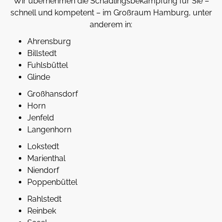
Wir übernehmen die Schädlingsbekämpfung für Sie –
schnell und kompetent – im Großraum Hamburg, unter
anderem in:
Ahrensburg
Billstedt
Fuhlsbüttel
Glinde
Großhansdorf
Horn
Jenfeld
Langenhorn
Lokstedt
Marienthal
Niendorf
Poppenbüttel
Rahlstedt
Reinbek